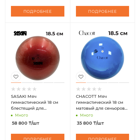
ПОДРОБНЕЕ
ПОДРОБНЕЕ
SASAKI Мяч
CHACOTT Мяч
гимнастический 18 см
гимнастический 18 см
блестящий для
матовый для сеньоров
сеньоров M-207AU FIG
3015030001-98 FIG
Много
Много
58 800
₸
/шт
35 800
₸
/шт
ПОДРОБНЕЕ
ПОДРОБНЕЕ