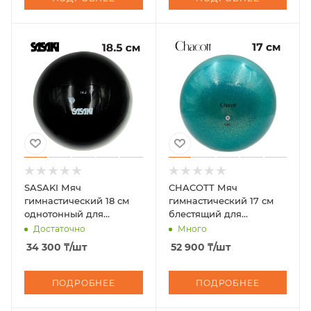
SASAKI Мяч
CHACOTT Мяч
гимнастический 18 см
гимнастический 17 см
однотонный для
блестящий для
сеньоров M-20A FIG
юниоров Practice Prism
Достаточно
Много
Ball 3015030015-98
34 300
₸
/шт
52 900
₸
/шт
ПОДРОБНЕЕ
ПОДРОБНЕЕ