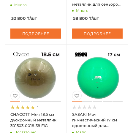
металлик для сеньоров
Много
M-207MG FIG
Много
32 800
₸
/шт
58 800
₸
/шт
ПОДРОБНЕЕ
ПОДРОБНЕЕ
1
CHACOTT Мяч 18.5 см
SASAKI Мяч
дуохромный металлик
гимнастический 17 см
301503-0018-38 FIG
однотонный для
юниоров M-20В
Достаточно
Мало