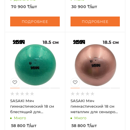
70 900
₸
/шт
30 900
₸
/шт
ПОДРОБНЕЕ
ПОДРОБНЕЕ
SASAKI Мяч
SASAKI Мяч
гимнастический 18 см
гимнастический 18 см
блестящий для
металлик для сеньоров
сеньоров M-207BRM FIG
M-207 M FIG
Много
Много
58 800
₸
/шт
58 800
₸
/шт