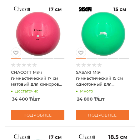
CHACOTT Мяч
SASAKI Мяч
гимнастический 17 см
гимнастический 15 см
матовый для юниоров
однотонный для
301503 0007-98
юниоров M-20C
Достаточно
Много
34 400
₸
/шт
24 800
₸
/шт
ПОДРОБНЕЕ
ПОДРОБНЕЕ