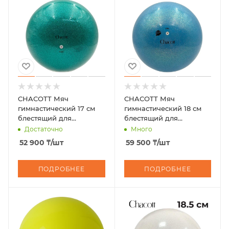
CHACOTT Мяч
CHACOTT Мяч
гимнастический 17 см
гимнастический 18 см
блестящий для
блестящий для
юниоров Practice
сеньоров 3015030014-98
Достаточно
Много
Jewelry Ball 301503 0016-
FIG
52 900
₸
/шт
59 500
₸
/шт
98
ПОДРОБНЕЕ
ПОДРОБНЕЕ